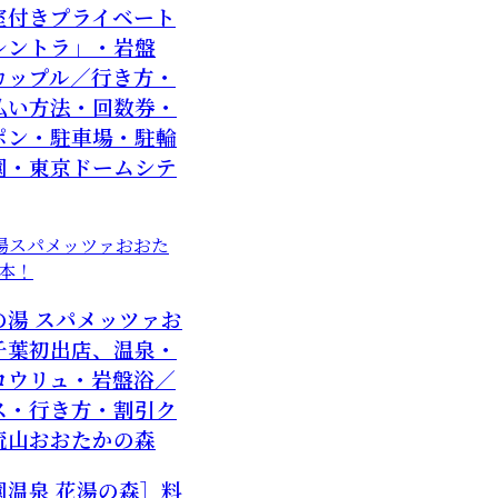
室付きプライベート
レントラ」・岩盤
カップル／行き方・
払い方法・回数券・
ポン・駐車場・駐輪
園・東京ドームシテ
の湯 スパメッツァお
千葉初出店、温泉・
ロウリュ・岩盤浴／
ス・行き方・割引ク
流山おおたかの森
園温泉 花湯の森］料