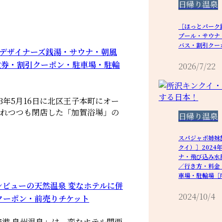
日帰り温泉
［ほっとパーク
プール・サウナ
バス・割引クー
子のデザイナーズ銭湯・サウナ・朝風
数券・割引クーポン・駐車場・駐輪
2026/7/22
23年5月16日に北区王子本町にオー
しまれつつも閉店した「加賀浴場」の
日帰り温泉
スパジャポ姉妹
クイ）］2024
ナ・飛び込み水
／行き方・料金
車場・駐輪場［
ンビューの天然温泉 変なホテルに併
2024/10/4
クーポン・前売りチケット
空港 泉州温泉」は、変なホテル関西