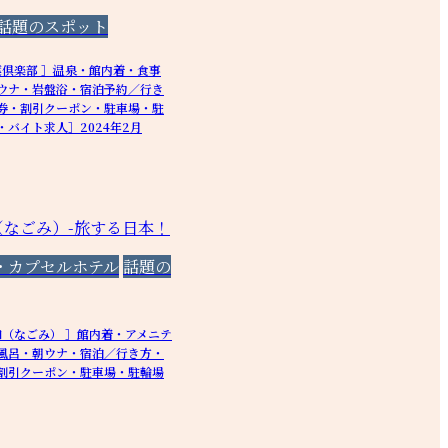
話題のスポット
葉倶楽部 ］温泉・館内着・食事
ウナ・岩盤浴・宿泊予約／行き
券・割引クーポン・駐車場・駐
バイト求人］2024年2月
・カプセルホテル
話題の
和（なごみ） ］館内着・アメニテ
風呂・朝ウナ・宿泊／行き方・
割引クーポン・駐車場・駐輪場