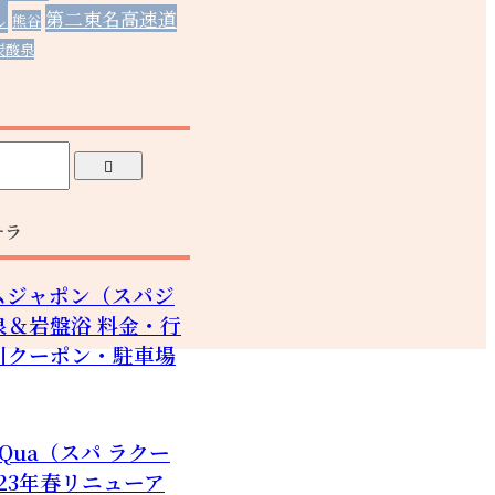
し
第二東名高速道
熊谷
炭酸泉
チラ
ムジャポン（スパジ
泉＆岩盤浴 料金・行
引クーポン・駐車場
LaQua（スパ ラクー
023年春リニューア