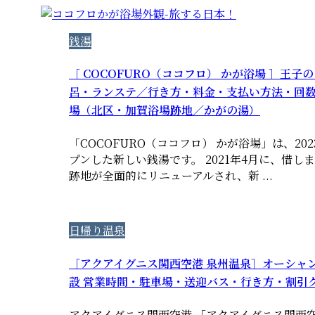
銭湯
［ COCOFURO（ココフロ） かが浴場 ］王
呂・ランステ／行き方・料金・支払い方法・回
場（北区・加賀浴場跡地／かがの湯）
「COCOFURO（ココフロ） かが浴場」は、20
プンした新しい銭湯です。 2021年4月に、惜
跡地が全面的にリニューアルされ、新 ...
日帰り温泉
［アクアイグニス関西空港 泉州温泉］オーシャ
設 営業時間・駐車場・送迎バス・行き方・割引
アクアイグニス関西空港 「アクアイグニス関西