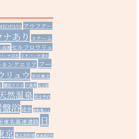
アウフグー
NEOPASA
ウナあり
スチーム
セルフロウリュ
ー銭湯
パーサ浜松
ネオパーサ清水
フー
ーキングエリア
ウリュウ
京浜東北
ト
個室サウナ
千葉県
名古屋
天然温泉
完全予約
岩盤浴
徒歩
御殿場ジャ
日
新東名高速道路
東京
東北新幹線
東海道新幹