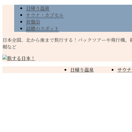
日帰り温泉
サウナ・カプセル
岩盤浴
話題のスポット
日本全国、北から南まで旅行する！パックツアーや飛行機、
報など
日帰り温泉
サウナ