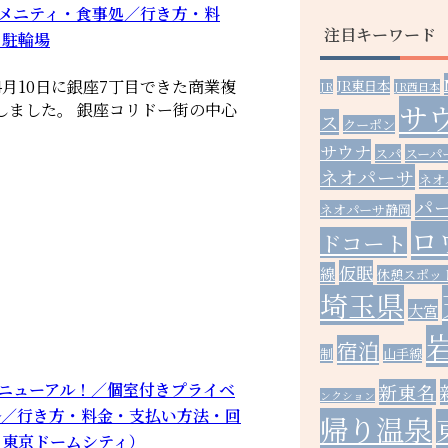
アメニティ・食事処／行き方・料
注目キーワード
・駐輪場
4月10日に銀座7丁目できた商業複
JR東日本
JR
JR西日本
サ
しました。 銀座コリドー街の中心
ス
クーポン
サウナ
スパ
スーパ
ネオパーサ
ネオ
パ
ネオパーサ静岡
ロ
ドコート
仮眠
線
休憩スポッ
埼玉県
大宮
宿泊
制
山手線
年春リニューアル！／個室付きプライベ
新東名
ンクション
ル／行き方・料金・支払い方法・回
帰り温泉
・東京ドームシティ）