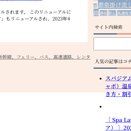
源泉掛け流
線
アルされます。 このリニューアルに
路
静岡
駅近
高濃度
」もリニューアルされ、2023年4
サイト内検索
新幹線、フェリー、バス、高速道路、レンタ
人気の記事はコ
スパジア
ャポ）温
き方・割
［ Spa 
ア） ］2