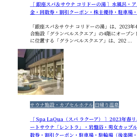
［ 銀座スパ＆サウナ コリドーの湯 ］水風呂・
金・回数券・割引クーポン・株主優待・駐車場
「銀座スパ＆サウナ コリドーの湯」は、2023年
合施設「グランベルスクエア」の4階にオープン
に位置する「グランベルスクエア」は、202 ...
サウナ施設・カプセルホテル
日帰り温泉
［ Spa LaQua（スパ ラクーア） ］2023
ートサウナ「レントラ」・岩盤浴・男女カップ
数券・割引クーポン・駐車場・駐輪場（後楽園