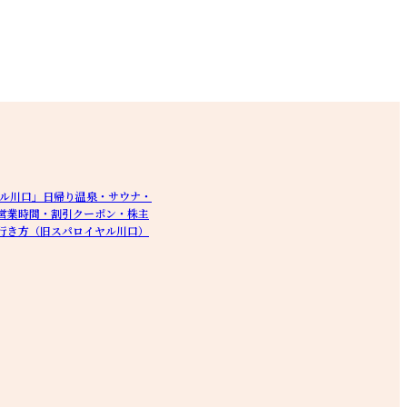
ヤル川口」日帰り温泉・サウナ・
営業時間・割引クーポン・株主
行き方（旧スパロイヤル川口）