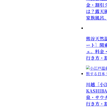
金・割引
は？露天
家族風呂
熊谷天然
ート］関
ェ。料金
行き方・
川越［小
KASHI
泉・サウ
行き方・