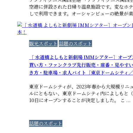
空港に併設された日帰り温泉施設です。変なホ
しで利用できます。オーシャンビューの絶景が楽しめ
観光スポット
話題のスポット
［ 水道橋よしもと新劇場 IMMシアター］オー
買い方・ファンクラブ先行販売・席番・見やす
き方・駐車場・求人バイト［東京ドームシティ
東京ドームシティが、2023年春から大規模リニ
ルにともない、東京ドームシティ内によしもと（吉
10日にオープンすることが決定しました。 こ ...
話題のスポット