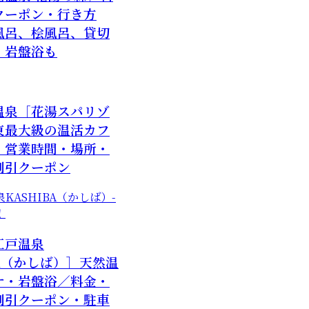
クーポン・行き方
風呂、桧風呂、貸切
、岩盤浴も
温泉［花湯スパリゾ
東最大級の温活カフ
・営業時間・場所・
割引クーポン
江戸温泉
BA（かしば）］天然温
ナ・岩盤浴／料金・
割引クーポン・駐車