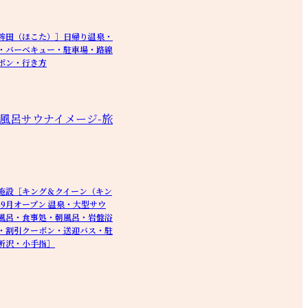
鉾田（ほこた）］日帰り温泉・
・バーベキュー・駐車場・路線
ポン・行き方
施設［キング＆クイーン（キン
年9月オープン 温泉・大型サウ
風呂・食事処・朝風呂・岩盤浴
・割引クーポン・送迎バス・駐
所沢・小手指］