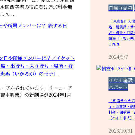
テル関西空港の宿泊者は追加料金無
日帰り温泉
 ...
［ 東京豊洲 万
処・朝風呂・サ
方・料金・回数
輪場［千客万来・
OPEN
2024/3/7
プン日や所属メンバーは？／チケット
い席・出待ち・入り待ち・場所・行
／斑鳩（いかるが）の王子］
サウナ施設
スポット
ューアルされています。リニューア
本興業）の新劇場が2024年1月
［ 朝霞サウナ 
ィ・食事処・朝
料金・回数券・
［バイト求人］
2023/10/31