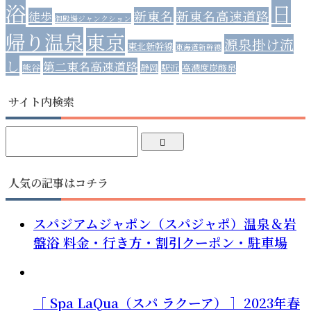
浴
日
新東名
新東名高速道路
徒歩
御殿場ジャンクション
帰り温泉
東京
源泉掛け流
東北新幹線
東海道新幹線
し
第二東名高速道路
熊谷
静岡
駅近
高濃度炭酸泉
サイト内検索
人気の記事はコチラ
スパジアムジャポン（スパジャポ）温泉＆岩
盤浴 料金・行き方・割引クーポン・駐車場
［ Spa LaQua（スパ ラクーア） ］2023年春