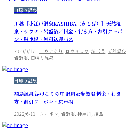
日帰り温泉
川越［小江戸温泉KASHIBA（かしば）］天然温
泉・サウナ・岩盤浴／料金・行き方・割引クーポ
ン・駐車場・無料送迎バス
2023/3/17
サウナあり
,
ロウリュウ
,
埼玉県
,
天然温泉
,
岩盤浴
,
日帰り温泉
日帰り温泉
綱島源泉 湯けむりの庄 温泉＆岩盤浴 料金・行き
方・割引クーポン・駐車場
2022/6/11
クーポン
,
岩盤浴
,
神奈川
,
綱島