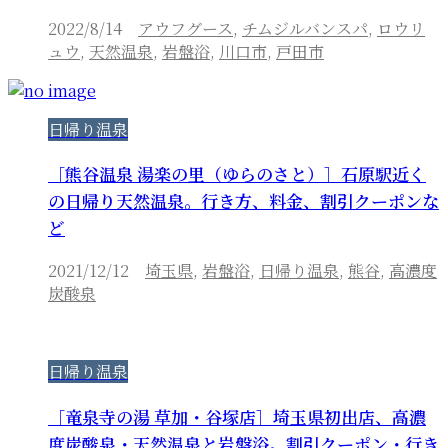
2022/8/14
アウフグース
,
チムジルバンスパ
,
ロウリ
ュウ
,
天然温泉
,
岩盤浴
,
川口市
,
戸田市
日帰り温泉
［熊谷温泉 湯楽の里（ゆらのさと）］石原駅近く
の日帰り天然温泉。行き方、料金、割引クーポンな
ど
2021/12/12
埼玉県
,
岩盤浴
,
日帰り温泉
,
熊谷
,
高濃度
炭酸泉
日帰り温泉
［竜泉寺の湯 草加・谷塚店］埼玉県初出店、高濃
度炭酸泉・天然温泉と岩盤浴。割引クーポン・行き