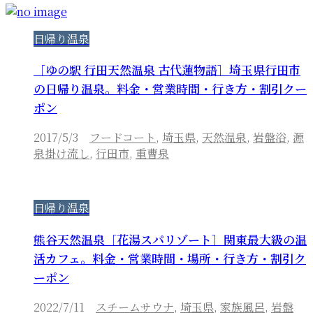
日帰り温泉
［ゆの駅 行田天然温泉 古代蓮物語］埼玉県行田市
の日帰り温泉。料金・営業時間・行き方・割引クー
ポン
2017/5/3
フードコート
,
埼玉県
,
天然温泉
,
岩盤浴
,
源
泉掛け流し
,
行田市
,
重曹泉
日帰り温泉
熊谷天然温泉［花湯スパリゾート］関東最大級の温
活カフェ。料金・営業時間・場所・行き方・割引ク
ーポン
2022/7/11
スチームサウナ
,
埼玉県
,
家族風呂
,
岩盤