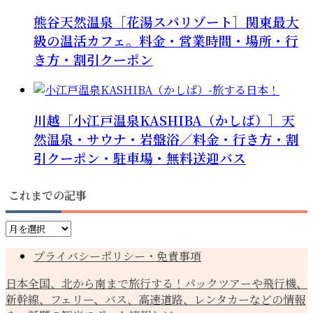
熊谷天然温泉［花湯スパリゾート］関東最大
級の温活カフェ。料金・営業時間・場所・行
き方・割引クーポン
川越［小江戸温泉KASHIBA（かしば）］天
然温泉・サウナ・岩盤浴／料金・行き方・割
引クーポン・駐車場・無料送迎バス
これまでの記事
こ
れ
プライバシーポリシー・免責事項
ま
で
日本全国、北から南まで旅行する！パックツアーや飛行機、
の
新幹線、フェリー、バス、高速道路、レンタカーなどの情報
記