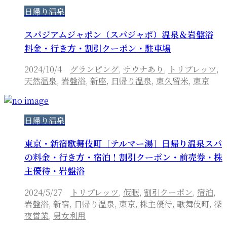
日帰り温泉
スパジアムジャポン（スパジャポ）温泉＆岩盤浴
料金・行き方・割引クーポン・駐車場
2024/10/4
グランピング
,
サウナあり
,
トリプレッツ
,
天然温泉
,
岩盤浴
,
新座
,
日帰り温泉
,
東久留米
,
東京
日帰り温泉
東京・新宿歌舞伎町［テルマー湯］日帰り温泉スパ
の料金・行き方・宿泊！割引クーポン・前売券・株
主優待・岩盤浴
2024/5/27
トリプレッツ
,
仮眠
,
割引クーポン
,
宿泊
,
岩盤浴
,
新宿
,
日帰り温泉
,
東京
,
株主優待
,
歌舞伎町
,
深
夜営業
,
男女利用