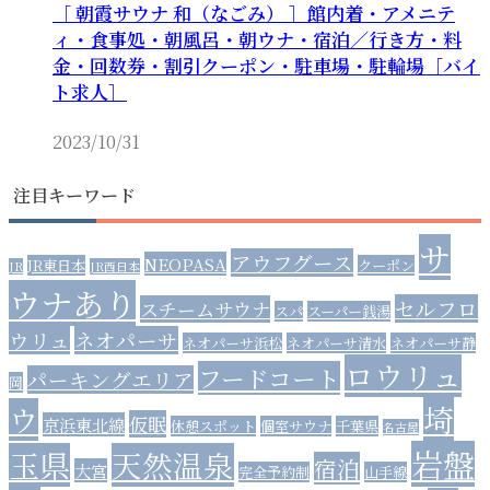
［ 朝霞サウナ 和（なごみ） ］館内着・アメニテ
ィ・食事処・朝風呂・朝ウナ・宿泊／行き方・料
金・回数券・割引クーポン・駐車場・駐輪場［バイ
ト求人］
2023/10/31
注目キーワード
サ
アウフグース
NEOPASA
JR東日本
クーポン
JR
JR西日本
ウナあり
セルフロ
スチームサウナ
スパ
スーパー銭湯
ウリュ
ネオパーサ
ネオパーサ浜松
ネオパーサ清水
ネオパーサ静
ロウリュ
フードコート
パーキングエリア
岡
埼
ウ
仮眠
京浜東北線
休憩スポット
個室サウナ
千葉県
名古屋
岩盤
玉県
天然温泉
宿泊
大宮
完全予約制
山手線