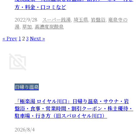
方・料金・口コミなど
2022/9/28
スーパー銭湯
,
埼玉県
,
岩盤浴
,
竜泉寺の
湯
,
草加
,
高濃度炭酸泉
« Prev
1
2
3
Next »
日帰り温泉
「極楽湯 ロイヤル川口」日帰り温泉・サウナ・岩
盤浴・食事・営業時間・割引クーポン・株主優待・
駐車場・行き方（旧スパロイヤル川口）
2026/8/4