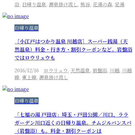
浴
,
日帰り温泉
,
源泉掛け流し
,
熊谷
,
花湯の森
,
足湯
日帰り温泉
［小江戸はつかり温泉 川越店］スーパー銭湯（天
然温泉）料金・行き方・割引クーポンなど。岩盤浴
ではロウリュウも
2016/12/16
ロウリュウ
,
天然温泉
,
岩盤浴
,
川越
,
川越
線
,
東上線
,
源泉掛け流し
日帰り温泉
「七福の湯 戸田店」埼玉・戸田公園／川口、ララ
ガーデン川口近くの日帰り温泉。チムジルバンスパ
（岩盤浴）も。料金・割引クーポンは