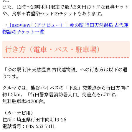
また、12時～20時利用限定で最大530円おトクな食事セット
や、食事＋岩盤浴セットのチケットもあります。
→
［asoview!（アソビュー）］ゆの駅 行田天然温泉 古代蓮
物語のチケット一覧
行き方（電車・バス・駐車場）
「ゆの駅 行田天然温泉 古代蓮物語」への行き方は以下の通
りです。
クルマでは、熊谷バイパスの「下忍」交差点から行田方向に
約1.5km。「行田警察署消防署入口」交差点そばです。
無料駐車場は200台。
（カーナビ用）
住所：埼玉県行田市向町19-26
電話番号：048-553-7311