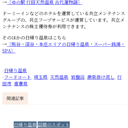
→
［ゆの駅 行田天然温泉 古代蓮物語］
ドーミーインなどのホテルを運営している共立メンテナンス
グループの、共立フーヅサービスが運営しています。共立メ
ンテナンスの株主優待券が利用できます。
そのほかの日帰り温泉はこちら
→
［熊谷・深谷・本庄エリアの日帰り温泉・スーパー銭湯・
SPA］
-
日帰り温泉
-
フードコート
,
埼玉県
,
天然温泉
,
岩盤浴
,
源泉掛け流し
,
行
田市
,
重曹泉
関連記事
日帰り温泉
話題のスポット