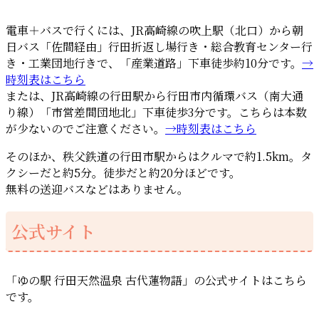
電車＋バスで行くには、JR高崎線の吹上駅（北口）から朝
日バス「佐間経由」行田折返し場行き・総合教育センター行
き・⼯業団地行きで、「産業道路」下車徒歩約10分です。
→
時刻表はこちら
または、JR高崎線の行田駅から行田市内循環バス（南大通
り線）「市営差間団地北」下車徒歩3分です。こちらは本数
が少ないのでご注意ください。
→時刻表はこちら
そのほか、秩父鉄道の行田市駅からはクルマで約1.5km。タ
クシーだと約5分。徒歩だと約20分ほどです。
無料の送迎バスなどはありません。
公式サイト
「ゆの駅 行田天然温泉 古代蓮物語」の公式サイトはこちら
です。