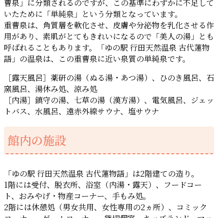
曹泉」に分類されるのですが、この基準にわずかに不足して
いたために「単純泉」という分類となっています。
重曹泉は、角質層を軟化させ、皮膚や分泌物を乳化させる作
用があり、素肌がとてもきれいになるので「美人の湯」とも
呼ばれることもあります。「ゆの駅 行田天然温泉 古代蓮物
語」の温泉は、この重曹泉に近い泉質の単純泉です。
［露天風呂］薬研の湯（ぬる湯・あつ湯）、ひのき風呂、石
窯風呂、湯休み処、涼み処
［内湯］鎮守の湯、七草の湯（漢方湯）、電気風呂、ジェッ
トバス、水風呂、遠赤外線サウナ、塩サウナ
館内の施設
「ゆの駅 行田天然温泉 古代蓮物語」は2階建ての造り。
1階には受付、脱衣所、浴室（内湯・露天）、フードコー
ト、おみやげ・物産コーナー、手もみ処。
2階には休憩処（男女共用、女性専用の2ヵ所）、コミック