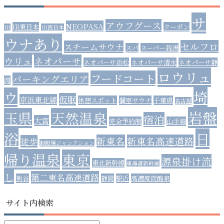
サ
アウフグース
NEOPASA
JR東日本
クーポン
JR
JR西日本
ウナあり
セルフロ
スチームサウナ
スパ
スーパー銭湯
ウリュ
ネオパーサ
ネオパーサ浜松
ネオパーサ清水
ネオパーサ静
ロウリュ
フードコート
パーキングエリア
岡
埼
ウ
仮眠
京浜東北線
休憩スポット
個室サウナ
千葉県
名古屋
岩盤
玉県
天然温泉
宿泊
大宮
完全予約制
山手線
浴
日
新東名
新東名高速道路
徒歩
御殿場ジャンクション
帰り温泉
東京
源泉掛け流
東北新幹線
東海道新幹線
し
第二東名高速道路
熊谷
静岡
駅近
高濃度炭酸泉
サイト内検索