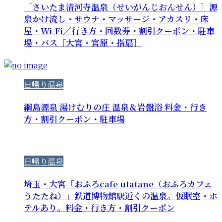
［さいたま清河寺温泉（せいがんじおんせん）］源
泉かけ流し・サウナ・マッサージ・アカスリ・床
屋・Wi-Fi／行き方・回数券・割引クーポン・駐車
場・バス［大宮・宮原・指扇］
日帰り温泉
綱島源泉 湯けむりの庄 温泉＆岩盤浴 料金・行き
方・割引クーポン・駐車場
日帰り温泉
埼玉・大宮「おふろcafe utatane（おふろカフェ
うたたね）」鉄道博物館駅近くの温泉。仮眠室・ホ
テルあり。料金・行き方・割引クーポン