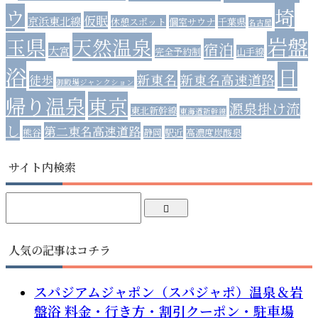
埼
ウ
仮眠
京浜東北線
休憩スポット
個室サウナ
千葉県
名古屋
岩盤
玉県
天然温泉
宿泊
大宮
完全予約制
山手線
浴
日
新東名
新東名高速道路
徒歩
御殿場ジャンクション
帰り温泉
東京
源泉掛け流
東北新幹線
東海道新幹線
し
第二東名高速道路
熊谷
静岡
駅近
高濃度炭酸泉
サイト内検索
人気の記事はコチラ
スパジアムジャポン（スパジャポ）温泉＆岩
盤浴 料金・行き方・割引クーポン・駐車場