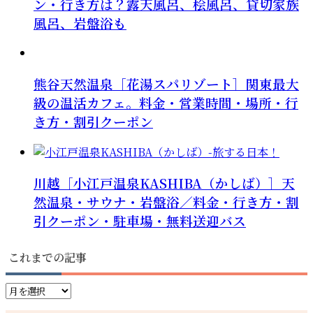
ン・行き方は？露天風呂、桧風呂、貸切家族
風呂、岩盤浴も
熊谷天然温泉［花湯スパリゾート］関東最大
級の温活カフェ。料金・営業時間・場所・行
き方・割引クーポン
川越［小江戸温泉KASHIBA（かしば）］天
然温泉・サウナ・岩盤浴／料金・行き方・割
引クーポン・駐車場・無料送迎バス
これまでの記事
こ
れ