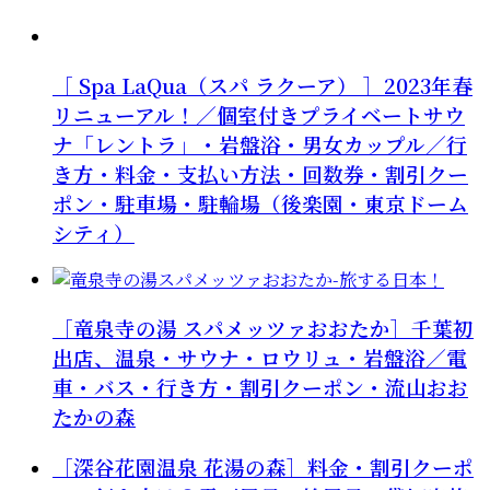
［ Spa LaQua（スパ ラクーア） ］2023年春
リニューアル！／個室付きプライベートサウ
ナ「レントラ」・岩盤浴・男女カップル／行
き方・料金・支払い方法・回数券・割引クー
ポン・駐車場・駐輪場（後楽園・東京ドーム
シティ）
［竜泉寺の湯 スパメッツァおおたか］千葉初
出店、温泉・サウナ・ロウリュ・岩盤浴／電
車・バス・行き方・割引クーポン・流山おお
たかの森
［深谷花園温泉 花湯の森］料金・割引クーポ