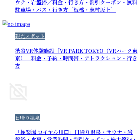
ウナ・岩盤浴／料金・行き方・割引クーポン・無料
駐車場・バス・行き方［板橋・志村坂上］
観光スポット
渋谷VR体験施設［VR PARK TOKYO（VRパーク東
京）］料金・予約・時間帯・アトラクション・行き
方
日帰り温泉
「極楽湯 ロイヤル川口」日帰り温泉・サウナ・岩
盤浴・食事・営業時間・割引クーポン・株主優待・