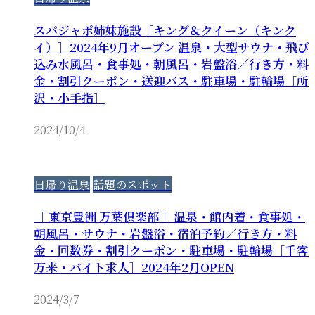
スパジャポ姉妹施設［キング＆クイーン（キンク
イ）］2024年9月オープン 温泉・大型サウナ・飛び
込み水風呂・食事処・朝風呂・岩盤浴／行き方・料
金・割引クーポン・送迎バス・駐車場・駐輪場［所
沢・小手指］
2024/10/4
日帰り温泉
話題のスポット
［ 東京豊洲 万葉倶楽部 ］温泉・館内着・食事処・
朝風呂・サウナ・岩盤浴・宿泊予約／行き方・料
金・回数券・割引クーポン・駐車場・駐輪場［千客
万来・バイト求人］2024年2月OPEN
2024/3/7