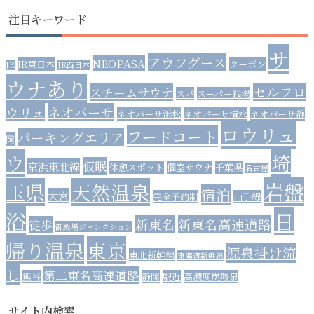
注目キーワード
サ
アウフグース
NEOPASA
JR東日本
クーポン
JR
JR西日本
ウナあり
セルフロ
スチームサウナ
スパ
スーパー銭湯
ウリュ
ネオパーサ
ネオパーサ浜松
ネオパーサ清水
ネオパーサ静
ロウリュ
フードコート
パーキングエリア
岡
埼
ウ
仮眠
京浜東北線
休憩スポット
個室サウナ
千葉県
名古屋
岩盤
玉県
天然温泉
宿泊
大宮
完全予約制
山手線
浴
日
新東名
新東名高速道路
徒歩
御殿場ジャンクション
帰り温泉
東京
源泉掛け流
東北新幹線
東海道新幹線
し
第二東名高速道路
熊谷
静岡
駅近
高濃度炭酸泉
サイト内検索