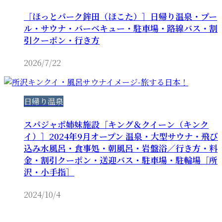
［ほっとパーク鉾田（ほこた）］日帰り温泉・プー
ル・サウナ・バーベキュー・駐車場・路線バス・割
引クーポン・行き方
2026/7/22
日帰り温泉
スパジャポ姉妹施設［キング＆クイーン（キンク
イ）］2024年9月オープン 温泉・大型サウナ・飛び
込み水風呂・食事処・朝風呂・岩盤浴／行き方・料
金・割引クーポン・送迎バス・駐車場・駐輪場［所
沢・小手指］
2024/10/4