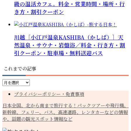
級の温活カフェ。料金・営業時間・場所・行
き方・割引クーポン
川越［小江戸温泉KASHIBA（かしば）］天
然温泉・サウナ・岩盤浴／料金・行き方・割
引クーポン・駐車場・無料送迎バス
これまでの記事
こ
れ
プライバシーポリシー・免責事項
ま
で
日本全国、北から南まで旅行する！パックツアーや飛行機、
の
新幹線、フェリー、バス、高速道路、レンタカーなどの情報
記
や、話題の観光スポット情報など
事