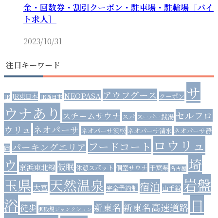
金・回数券・割引クーポン・駐車場・駐輪場［バイ
ト求人］
2023/10/31
注目キーワード
サ
アウフグース
NEOPASA
JR東日本
クーポン
JR
JR西日本
ウナあり
セルフロ
スチームサウナ
スパ
スーパー銭湯
ウリュ
ネオパーサ
ネオパーサ浜松
ネオパーサ清水
ネオパーサ静
ロウリュ
フードコート
パーキングエリア
岡
埼
ウ
仮眠
京浜東北線
休憩スポット
個室サウナ
千葉県
名古屋
岩盤
玉県
天然温泉
宿泊
大宮
完全予約制
山手線
浴
日
新東名
新東名高速道路
徒歩
御殿場ジャンクション