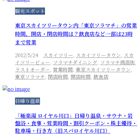
観光スポット
東京スカイツリータウン内「東京ソラマチ」の営業
時間、開店・閉店時間は？飲食店など一部は23時
まで営業
2012/5/24
スカイツリー
,
スカイツリータウン
,
スカ
イツリービュー
,
ソラマチダイニング
,
ソラマチ商店街
,
ラストオーダー
,
営業時間
,
東京スカイツリータウン
,
東京ソラマチ
,
閉店時間
,
開店時間
,
飲食店
日帰り温泉
「極楽湯 ロイヤル川口」日帰り温泉・サウナ・岩
盤浴・食事・営業時間・割引クーポン・株主優待・
駐車場・行き方（旧スパロイヤル川口）