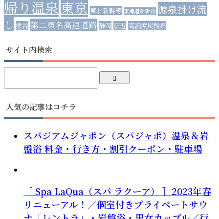
帰り温泉
東京
源泉掛け流
東北新幹線
東海道新幹線
し
第二東名高速道路
熊谷
静岡
駅近
高濃度炭酸泉
サイト内検索
人気の記事はコチラ
スパジアムジャポン（スパジャポ）温泉＆岩
盤浴 料金・行き方・割引クーポン・駐車場
［ Spa LaQua（スパ ラクーア） ］2023年春
リニューアル！／個室付きプライベートサウ
ナ「レントラ」・岩盤浴・男女カップル／行