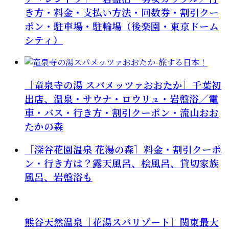
き方・料金・支払い方法・回数券・割引クー
ポン・駐車場・駐輪場（後楽園・東京ドーム
シティ）
［竜泉寺の湯 スパメッツァおおたか］千葉初
出店、温泉・サウナ・ロウリュ・岩盤浴／電
車・バス・行き方・割引クーポン・流山おお
たかの森
［深谷花園温泉 花湯の森］料金・割引クーポ
ン・行き方は？露天風呂、桧風呂、貸切家族
風呂、岩盤浴も
熊谷天然温泉［花湯スパリゾート］関東最大