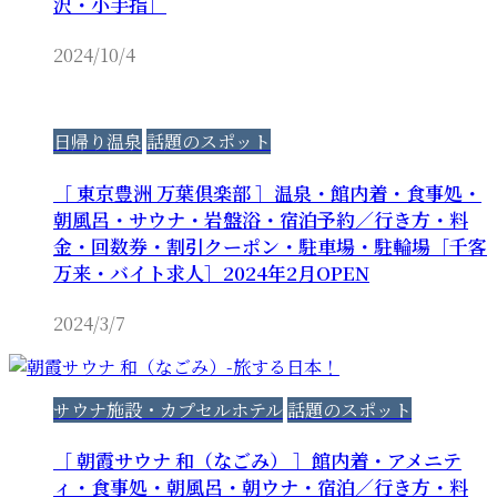
沢・小手指］
2024/10/4
日帰り温泉
話題のスポット
［ 東京豊洲 万葉倶楽部 ］温泉・館内着・食事処・
朝風呂・サウナ・岩盤浴・宿泊予約／行き方・料
金・回数券・割引クーポン・駐車場・駐輪場［千客
万来・バイト求人］2024年2月OPEN
2024/3/7
サウナ施設・カプセルホテル
話題のスポット
［ 朝霞サウナ 和（なごみ） ］館内着・アメニテ
ィ・食事処・朝風呂・朝ウナ・宿泊／行き方・料