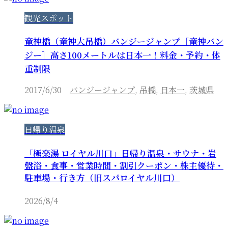
観光スポット
竜神橋（竜神大吊橋）バンジージャンプ［竜神バン
ジー］高さ100メートルは日本一！料金・予約・体
重制限
2017/6/30
バンジージャンプ
,
吊橋
,
日本一
,
茨城県
日帰り温泉
「極楽湯 ロイヤル川口」日帰り温泉・サウナ・岩
盤浴・食事・営業時間・割引クーポン・株主優待・
駐車場・行き方（旧スパロイヤル川口）
2026/8/4