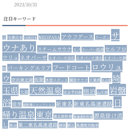
2023/10/31
注目キーワード
サ
アウフグース
NEOPASA
JR東日本
クーポン
JR
JR西日本
ウナあり
セルフロ
スチームサウナ
スパ
スーパー銭湯
ウリュ
ネオパーサ
ネオパーサ浜松
ネオパーサ清水
ネオパーサ静
ロウリュ
フードコート
パーキングエリア
岡
埼
ウ
仮眠
京浜東北線
休憩スポット
個室サウナ
千葉県
名古屋
岩盤
玉県
天然温泉
宿泊
大宮
完全予約制
山手線
浴
日
新東名
新東名高速道路
徒歩
御殿場ジャンクション
帰り温泉
東京
源泉掛け流
東北新幹線
東海道新幹線
し
第二東名高速道路
熊谷
静岡
駅近
高濃度炭酸泉