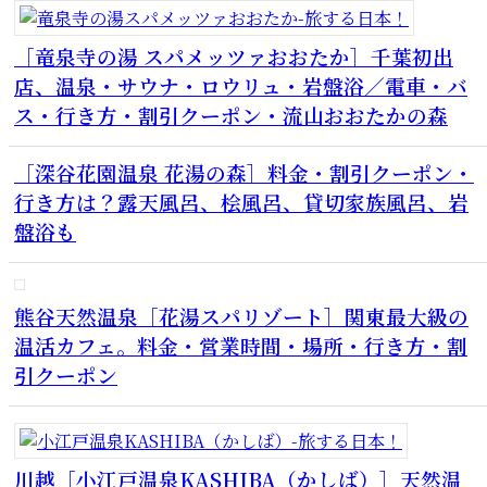
［竜泉寺の湯 スパメッツァおおたか］千葉初出
店、温泉・サウナ・ロウリュ・岩盤浴／電車・バ
ス・行き方・割引クーポン・流山おおたかの森
［深谷花園温泉 花湯の森］料金・割引クーポン・
行き方は？露天風呂、桧風呂、貸切家族風呂、岩
盤浴も
熊谷天然温泉［花湯スパリゾート］関東最大級の
温活カフェ。料金・営業時間・場所・行き方・割
引クーポン
川越［小江戸温泉KASHIBA（かしば）］天然温