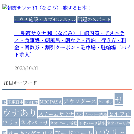
サウナ施設・カプセルホテル
話題のスポット
［ 朝霞サウナ 和（なごみ） ］館内着・アメニテ
ィ・食事処・朝風呂・朝ウナ・宿泊／行き方・料
金・回数券・割引クーポン・駐車場・駐輪場［バイ
ト求人］
2023/10/31
注目キーワード
サ
アウフグース
NEOPASA
JR東日本
クーポン
JR
JR西日本
ウナあり
セルフロ
スチームサウナ
スパ
スーパー銭湯
ウリュ
ネオパーサ
ネオパーサ浜松
ネオパーサ清水
ネオパーサ静
ロウリュ
フードコート
パーキングエリア
岡