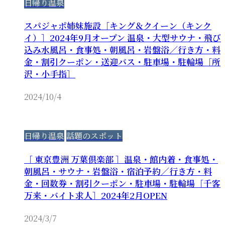
日帰り温泉
スパジャポ姉妹施設［キング＆クイーン（キンク
イ）］2024年9月オープン 温泉・大型サウナ・飛び
込み水風呂・食事処・朝風呂・岩盤浴／行き方・料
金・割引クーポン・送迎バス・駐車場・駐輪場［所
沢・小手指］
2024/10/4
日帰り温泉
話題のスポット
［ 東京豊洲 万葉倶楽部 ］温泉・館内着・食事処・
朝風呂・サウナ・岩盤浴・宿泊予約／行き方・料
金・回数券・割引クーポン・駐車場・駐輪場［千客
万来・バイト求人］2024年2月OPEN
2024/3/7