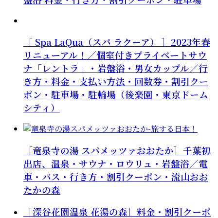
［ Spa LaQua（スパ ラクーア） ］2023年春
リニューアル！／個室付きプライベートサウ
ナ「レントラ」・岩盤浴・男女カップル／行
き方・料金・支払い方法・回数券・割引クー
ポン・駐車場・駐輪場（後楽園・東京ドーム
シティ）
［竜泉寺の湯 スパメッツァおおたか］千葉初
出店、温泉・サウナ・ロウリュ・岩盤浴／電
車・バス・行き方・割引クーポン・流山おお
たかの森
［深谷花園温泉 花湯の森］料金・割引クーポ