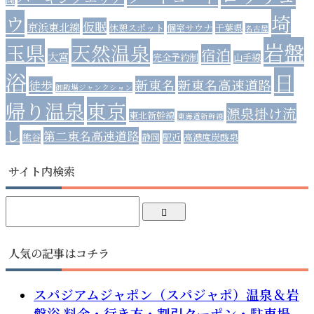
埼
ウ
仮眠
京浜東北線
休憩スポット
個室サウナ
千葉県
名古屋
岩盤
玉県
天然温泉
宿泊
大宮
完全予約制
山手線
浴
日
新東名
新東名高速道路
徒歩
御殿場ジャンクション
帰り温泉
東京
源泉掛け流
東北新幹線
東海道新幹線
し
第二東名高速道路
熊谷
静岡
駅近
高濃度炭酸泉
サイト内検索
人気の記事はコチラ
スパジアムジャポン（スパジャポ）温泉＆岩
盤浴 料金・行き方・割引クーポン・駐車場