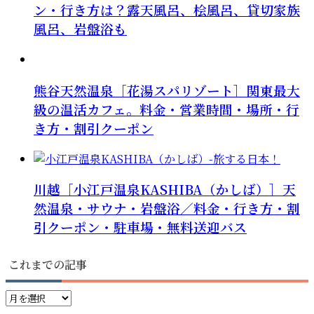
ン・行き方は？露天風呂、桧風呂、貸切家族
風呂、岩盤浴も
熊谷天然温泉［花湯スパリゾート］関東最大
級の温活カフェ。料金・営業時間・場所・行
き方・割引クーポン
川越［小江戸温泉KASHIBA（かしば）］天
然温泉・サウナ・岩盤浴／料金・行き方・割
引クーポン・駐車場・無料送迎バス
これまでの記事
こ
れ