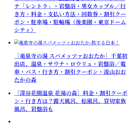
ナ「レントラ」・岩盤浴・男女カップル／行
き方・料金・支払い方法・回数券・割引クー
ポン・駐車場・駐輪場（後楽園・東京ドーム
シティ）
［竜泉寺の湯 スパメッツァおおたか］千葉初
出店、温泉・サウナ・ロウリュ・岩盤浴／電
車・バス・行き方・割引クーポン・流山おお
たかの森
［深谷花園温泉 花湯の森］料金・割引クーポ
ン・行き方は？露天風呂、桧風呂、貸切家族
風呂、岩盤浴も