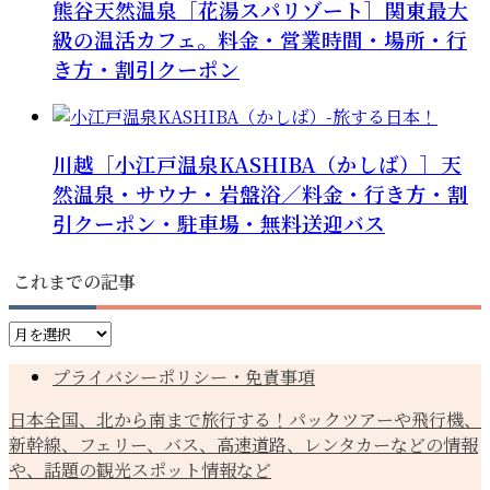
熊谷天然温泉［花湯スパリゾート］関東最大
級の温活カフェ。料金・営業時間・場所・行
き方・割引クーポン
川越［小江戸温泉KASHIBA（かしば）］天
然温泉・サウナ・岩盤浴／料金・行き方・割
引クーポン・駐車場・無料送迎バス
これまでの記事
こ
れ
プライバシーポリシー・免責事項
ま
で
日本全国、北から南まで旅行する！パックツアーや飛行機、
の
新幹線、フェリー、バス、高速道路、レンタカーなどの情報
記
や、話題の観光スポット情報など
事