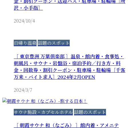
金・割引クーポン・送迎バス・駐車場・駐輪場［所
沢・小手指］
2024/10/4
日帰り温泉
話題のスポット
［ 東京豊洲 万葉倶楽部 ］温泉・館内着・食事処・
朝風呂・サウナ・岩盤浴・宿泊予約／行き方・料
金・回数券・割引クーポン・駐車場・駐輪場［千客
万来・バイト求人］2024年2月OPEN
2024/3/7
サウナ施設・カプセルホテル
話題のスポット
［ 朝霞サウナ 和（なごみ） ］館内着・アメニテ