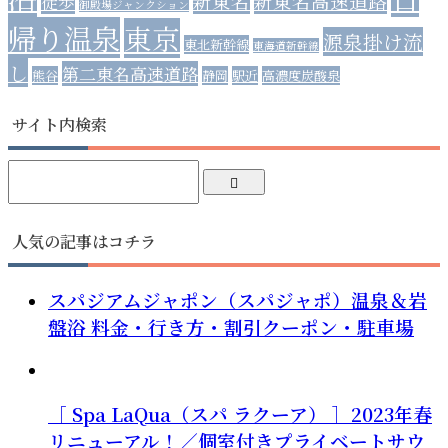
新東名
新東名高速道路
徒歩
御殿場ジャンクション
帰り温泉
東京
源泉掛け流
東北新幹線
東海道新幹線
し
第二東名高速道路
熊谷
静岡
駅近
高濃度炭酸泉
サイト内検索
人気の記事はコチラ
スパジアムジャポン（スパジャポ）温泉＆岩
盤浴 料金・行き方・割引クーポン・駐車場
［ Spa LaQua（スパ ラクーア） ］2023年春
リニューアル！／個室付きプライベートサウ