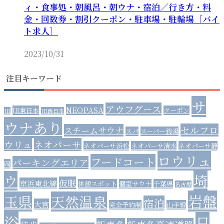
ィ・食事処・朝風呂・朝ウナ・宿泊／行き方・料
金・回数券・割引クーポン・駐車場・駐輪場［バイ
ト求人］
2023/10/31
注目キーワード
サ
アウフグース
NEOPASA
JR東日本
クーポン
JR
JR西日本
ウナあり
セルフロ
スチームサウナ
スパ
スーパー銭湯
ウリュ
ネオパーサ
ネオパーサ浜松
ネオパーサ清水
ネオパーサ静
ロウリュ
フードコート
パーキングエリア
岡
埼
ウ
仮眠
京浜東北線
休憩スポット
個室サウナ
千葉県
名古屋
岩盤
玉県
天然温泉
宿泊
大宮
完全予約制
山手線
浴
日