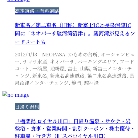
高速道路・有料道路
新東名／第二東名（旧称）新富士ICと長泉沼津IC
間に「ネオパーサ駿河湾沼津」。駿河湾が見えるフ
ードコートも
2012/4/13
NEOPASA
,
かもめの台所
,
オーシャンビュ
ー
,
サマサ水産
,
ネオパーサ
,
パーキングエリア
,
フード
コート
,
一滴屋
,
地粉屋
,
富士
,
山梨
,
新富士インターチ
ェンジ
,
新東名
,
新東名高速道路
,
第二東名高速道路
,
長
泉沼津インターチェンジ
,
静岡
,
駿河湾
日帰り温泉
「極楽湯 ロイヤル川口」日帰り温泉・サウナ・岩
盤浴・食事・営業時間・割引クーポン・株主優待・
駐車場・行き方（旧スパロイヤル川口）