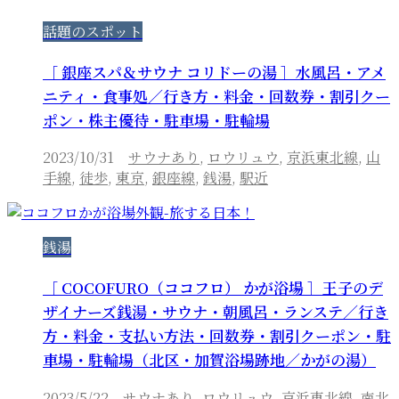
話題のスポット
［ 銀座スパ＆サウナ コリドーの湯 ］水風呂・アメ
ニティ・食事処／行き方・料金・回数券・割引クー
ポン・株主優待・駐車場・駐輪場
2023/10/31
サウナあり
,
ロウリュウ
,
京浜東北線
,
山
手線
,
徒歩
,
東京
,
銀座線
,
銭湯
,
駅近
銭湯
［ COCOFURO（ココフロ） かが浴場 ］王子のデ
ザイナーズ銭湯・サウナ・朝風呂・ランステ／行き
方・料金・支払い方法・回数券・割引クーポン・駐
車場・駐輪場（北区・加賀浴場跡地／かがの湯）
2023/5/22
サウナあり
,
ロウリュウ
,
京浜東北線
,
南北