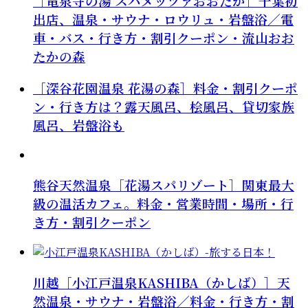
［竜泉寺の湯 スパメッツァおおたか］千葉初
出店、温泉・サウナ・ロウリュ・岩盤浴／電
車・バス・行き方・割引クーポン・流山おお
たかの森
［深谷花園温泉 花湯の森］料金・割引クーポ
ン・行き方は？露天風呂、桧風呂、貸切家族
風呂、岩盤浴も
熊谷天然温泉［花湯スパリゾート］関東最大
級の温活カフェ。料金・営業時間・場所・行
き方・割引クーポン
川越［小江戸温泉KASHIBA（かしば）］天
然温泉・サウナ・岩盤浴／料金・行き方・割