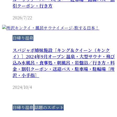
引クーポン・行き方
2026/7/22
日帰り温泉
スパジャポ姉妹施設［キング＆クイーン（キンク
イ）］2024年9月オープン 温泉・大型サウナ・飛び
込み水風呂・食事処・朝風呂・岩盤浴／行き方・料
金・割引クーポン・送迎バス・駐車場・駐輪場［所
沢・小手指］
2024/10/4
日帰り温泉
話題のスポット