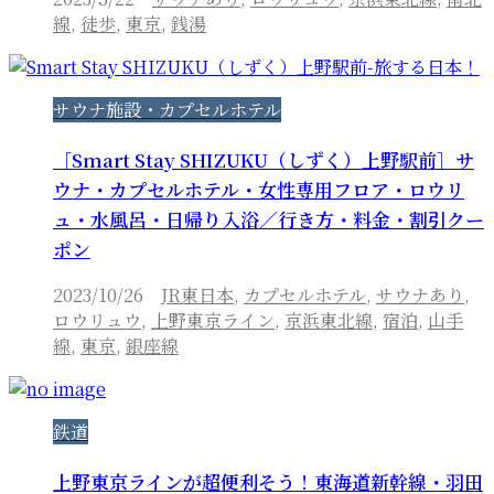
線
,
徒歩
,
東京
,
銭湯
サウナ施設・カプセルホテル
［Smart Stay SHIZUKU（しずく）上野駅前］サ
ウナ・カプセルホテル・女性専用フロア・ロウリ
ュ・水風呂・日帰り入浴／行き方・料金・割引クー
ポン
2023/10/26
JR東日本
,
カプセルホテル
,
サウナあり
,
ロウリュウ
,
上野東京ライン
,
京浜東北線
,
宿泊
,
山手
線
,
東京
,
銀座線
鉄道
上野東京ラインが超便利そう！東海道新幹線・羽田