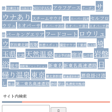
サ
アウフグース
NEOPASA
JR東日本
クーポン
JR
JR西日本
ウナあり
セルフロ
スチームサウナ
スパ
スーパー銭湯
ウリュ
ネオパーサ
ネオパーサ浜松
ネオパーサ清水
ネオパーサ静
ロウリュ
フードコート
パーキングエリア
岡
埼
ウ
仮眠
京浜東北線
休憩スポット
個室サウナ
千葉県
名古屋
岩盤
玉県
天然温泉
宿泊
大宮
完全予約制
山手線
浴
日
新東名
新東名高速道路
徒歩
御殿場ジャンクション
帰り温泉
東京
源泉掛け流
東北新幹線
東海道新幹線
し
第二東名高速道路
熊谷
静岡
駅近
高濃度炭酸泉
サイト内検索