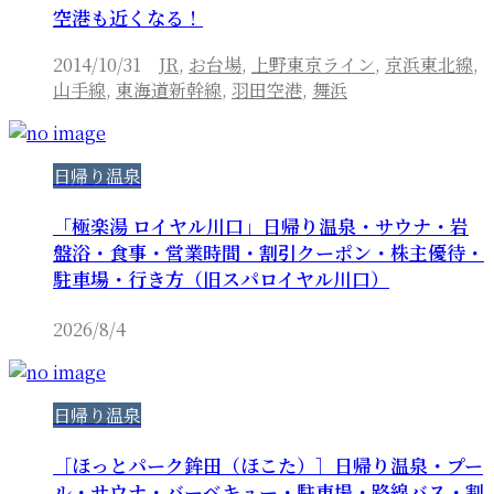
空港も近くなる！
2014/10/31
JR
,
お台場
,
上野東京ライン
,
京浜東北線
,
山手線
,
東海道新幹線
,
羽田空港
,
舞浜
日帰り温泉
「極楽湯 ロイヤル川口」日帰り温泉・サウナ・岩
盤浴・食事・営業時間・割引クーポン・株主優待・
駐車場・行き方（旧スパロイヤル川口）
2026/8/4
日帰り温泉
［ほっとパーク鉾田（ほこた）］日帰り温泉・プー
ル・サウナ・バーベキュー・駐車場・路線バス・割