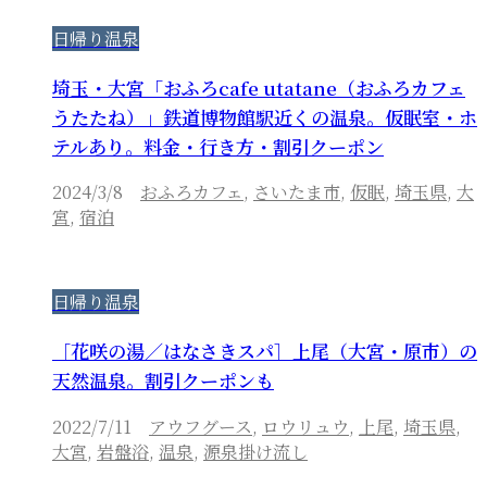
日帰り温泉
埼玉・大宮「おふろcafe utatane（おふろカフェ
うたたね）」鉄道博物館駅近くの温泉。仮眠室・ホ
テルあり。料金・行き方・割引クーポン
2024/3/8
おふろカフェ
,
さいたま市
,
仮眠
,
埼玉県
,
大
宮
,
宿泊
日帰り温泉
［花咲の湯／はなさきスパ］上尾（大宮・原市）の
天然温泉。割引クーポンも
2022/7/11
アウフグース
,
ロウリュウ
,
上尾
,
埼玉県
,
大宮
,
岩盤浴
,
温泉
,
源泉掛け流し