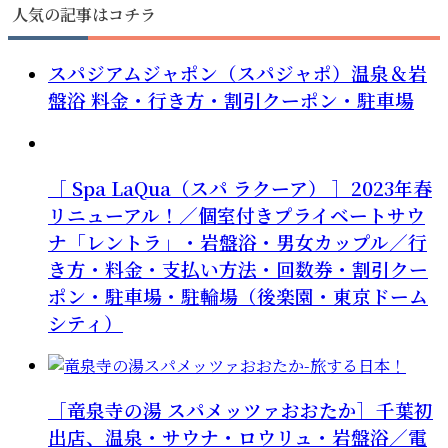
人気の記事はコチラ
スパジアムジャポン（スパジャポ）温泉＆岩
盤浴 料金・行き方・割引クーポン・駐車場
［ Spa LaQua（スパ ラクーア） ］2023年春
リニューアル！／個室付きプライベートサウ
ナ「レントラ」・岩盤浴・男女カップル／行
き方・料金・支払い方法・回数券・割引クー
ポン・駐車場・駐輪場（後楽園・東京ドーム
シティ）
［竜泉寺の湯 スパメッツァおおたか］千葉初
出店、温泉・サウナ・ロウリュ・岩盤浴／電