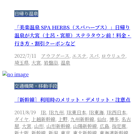
日帰り温泉
「美楽温泉 SPA HERBS（スパハーブス）」日帰り
温泉が大宮（土呂・宮原）ステラタウン前！料金・
行き方・割引クーポンなど
2022/7/11
アウフグース
,
エステ
,
スパ
,
ロウリュウ
,
埼玉県
,
大宮
,
岩盤浴
,
温泉
交通機関・移動手段
［新幹線］利用時のメリット・デメリット・注意点
2011/8/19
JR
,
JR九州
,
JR東日本
,
JR東海
,
JR西日本
,
ダイヤ
,
上越新幹線
,
上野
,
九州新幹線
,
仙台
,
博多
,
名古
屋
,
大宮
,
山形
,
山形新幹線
,
山陽新幹線
,
広島
,
指定席
,
新大阪
,
新幹線
,
新潟
,
東京
,
東北新幹線
,
東海道新幹線
,