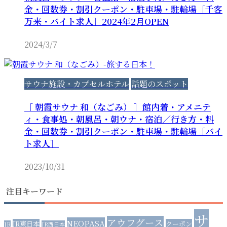
金・回数券・割引クーポン・駐車場・駐輪場［千客
万来・バイト求人］2024年2月OPEN
2024/3/7
サウナ施設・カプセルホテル
話題のスポット
［ 朝霞サウナ 和（なごみ） ］館内着・アメニテ
ィ・食事処・朝風呂・朝ウナ・宿泊／行き方・料
金・回数券・割引クーポン・駐車場・駐輪場［バイ
ト求人］
2023/10/31
注目キーワード
サ
アウフグース
NEOPASA
JR東日本
クーポン
JR
JR西日本