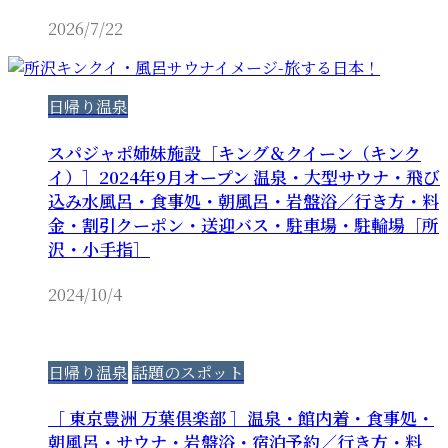
2026/7/22
日帰り温泉
スパジャポ姉妹施設［キング＆クイーン（キンク
イ）］2024年9月オープン 温泉・大型サウナ・飛び
込み水風呂・食事処・朝風呂・岩盤浴／行き方・料
金・割引クーポン・送迎バス・駐車場・駐輪場［所
沢・小手指］
2024/10/4
日帰り温泉
話題のスポット
［ 東京豊洲 万葉倶楽部 ］温泉・館内着・食事処・
朝風呂・サウナ・岩盤浴・宿泊予約／行き方・料