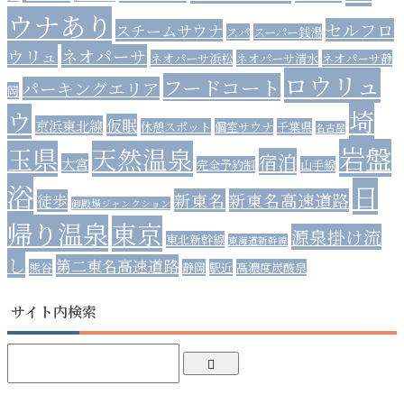
ウナあり
セルフロ
スチームサウナ
スパ
スーパー銭湯
ウリュ
ネオパーサ
ネオパーサ浜松
ネオパーサ清水
ネオパーサ静
ロウリュ
フードコート
パーキングエリア
岡
埼
ウ
仮眠
京浜東北線
休憩スポット
個室サウナ
千葉県
名古屋
岩盤
玉県
天然温泉
宿泊
大宮
完全予約制
山手線
浴
日
新東名
新東名高速道路
徒歩
御殿場ジャンクション
帰り温泉
東京
源泉掛け流
東北新幹線
東海道新幹線
し
第二東名高速道路
熊谷
静岡
駅近
高濃度炭酸泉
サイト内検索