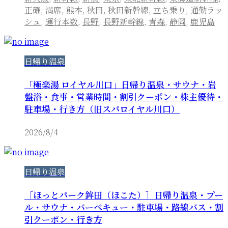
正確
,
満席
,
熊本
,
秋田
,
秋田新幹線
,
立ち乗り
,
通勤ラッ
シュ
,
運行本数
,
長野
,
長野新幹線
,
青森
,
静岡
,
鹿児島
日帰り温泉
「極楽湯 ロイヤル川口」日帰り温泉・サウナ・岩
盤浴・食事・営業時間・割引クーポン・株主優待・
駐車場・行き方（旧スパロイヤル川口）
2026/8/4
日帰り温泉
［ほっとパーク鉾田（ほこた）］日帰り温泉・プー
ル・サウナ・バーベキュー・駐車場・路線バス・割
引クーポン・行き方