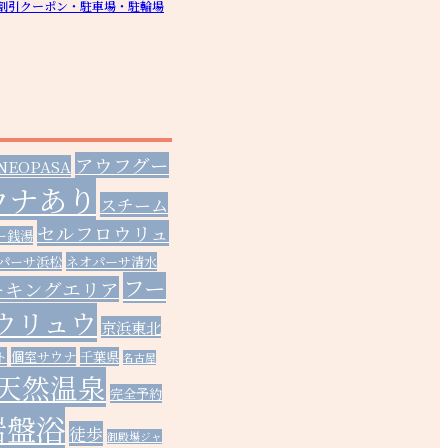
割引クーポン・駐車場・駐輪場
アウフグー
NEOPASA
ウナあり
スチーム
セルフロウリュ
ー銭湯
パーサ浜松
ネオパーサ清水
フー
ーキングエリア
ウリュウ
京浜東北
ト
個室サウナ
千葉県
名古屋
天然温泉
完全予約
岩盤浴
徒歩
御殿場ジャ