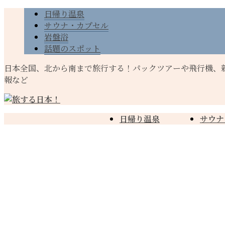
日帰り温泉
サウナ・カプセル
岩盤浴
話題のスポット
日本全国、北から南まで旅行する！パックツアーや飛行機、
報など
日帰り温泉
サウナ