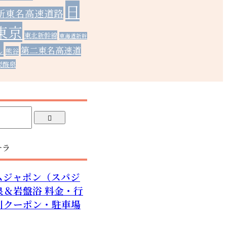
日
新東名高速道路
東京
東北新幹線
東海道新幹
し
第二東名高速道
熊谷
炭酸泉
チラ
ムジャポン（スパジ
泉＆岩盤浴 料金・行
引クーポン・駐車場