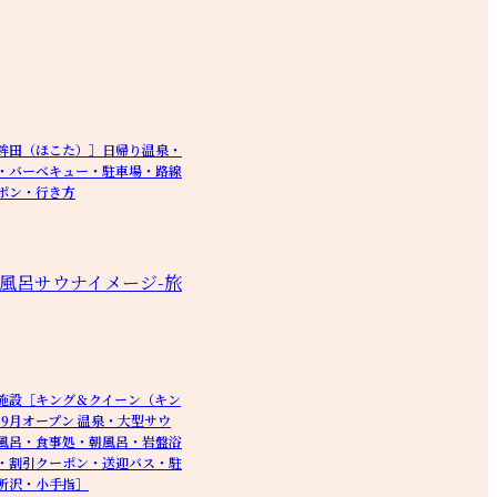
鉾田（ほこた）］日帰り温泉・
・バーベキュー・駐車場・路線
ポン・行き方
施設［キング＆クイーン（キン
年9月オープン 温泉・大型サウ
風呂・食事処・朝風呂・岩盤浴
・割引クーポン・送迎バス・駐
所沢・小手指］