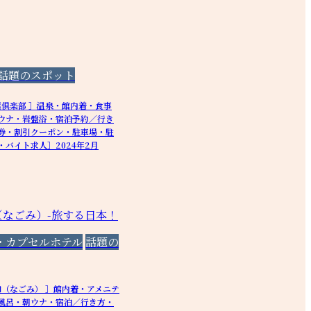
話題のスポット
葉倶楽部 ］温泉・館内着・食事
ウナ・岩盤浴・宿泊予約／行き
券・割引クーポン・駐車場・駐
バイト求人］2024年2月
・カプセルホテル
話題の
和（なごみ） ］館内着・アメニテ
風呂・朝ウナ・宿泊／行き方・