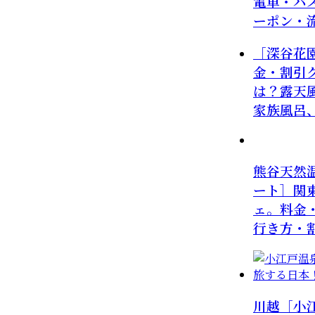
電車・バ
ーポン・
［深谷花
金・割引
は？露天
家族風呂
熊谷天然
ート］関
ェ。料金
行き方・
川越［小