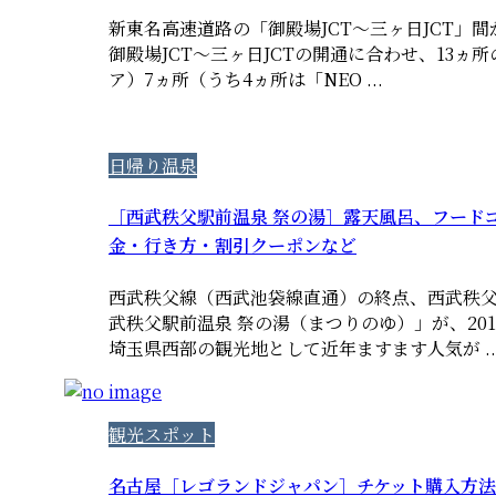
新東名高速道路の「御殿場JCT～三ヶ日JCT」間が
御殿場JCT～三ヶ日JCTの開通に合わせ、13ヵ
ア）7ヵ所（うち4ヵ所は「NEO ...
日帰り温泉
［西武秩父駅前温泉 祭の湯］露天風呂、フード
金・行き方・割引クーポンなど
西武秩父線（西武池袋線直通）の終点、西武秩
武秩父駅前温泉 祭の湯（まつりのゆ）」が、201
埼玉県西部の観光地として近年ますます人気が ..
観光スポット
名古屋［レゴランドジャパン］チケット購入方