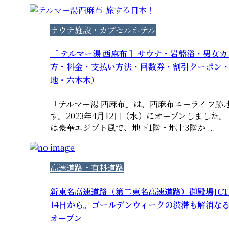
サウナ施設・カプセルホテル
［ テルマー湯 西麻布 ］サウナ・岩盤浴・男女
方・料金・支払い方法・回数券・割引クーポン
地・六本木）
「テルマー湯 西麻布」は、西麻布エーライフ跡
す。2023年4月12日（水）にオープンしました
は豪華エジプト風で、地下1階・地上3階か ...
高速道路・有料道路
新東名高速道路（第二東名高速道路）御殿場JCT～
14日から。ゴールデンウィークの渋滞も解消なる
オープン