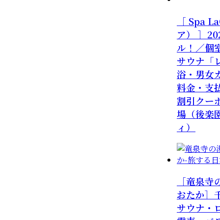
［ Spa 
ア） ］2
ル！／個
サウナ「
浴・男女
料金・支
割引クー
場（後楽
ィ）
［竜泉寺
おたか］
サウナ・