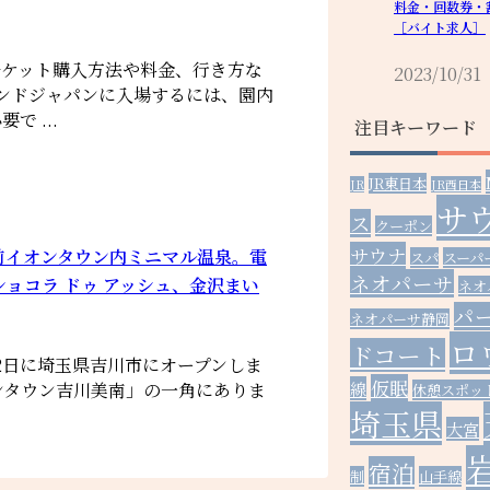
料金・回数券・
［バイト求人］
チケット購入方法や料金、行き方な
2023/10/31
ランドジャパンに入場するには、園内
 ...
注目キーワード
JR東日本
JR
JR西日本
サ
ス
クーポン
サウナ
前イオンタウン内ミニマル温泉。電
スパ
スーパ
ネオパーサ
ョコラ ドゥ アッシュ、金沢まい
ネオ
パ
ネオパーサ静岡
ロ
ドコート
12日に埼玉県吉川市にオープンしま
仮眠
線
ンタウン吉川美南」の一角にありま
休憩スポッ
埼玉県
大宮
宿泊
制
山手線