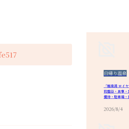
fe517
日帰り温泉
「極楽湯 ロイ
岩盤浴・食事・
優待・駐車場・
2026/8/4