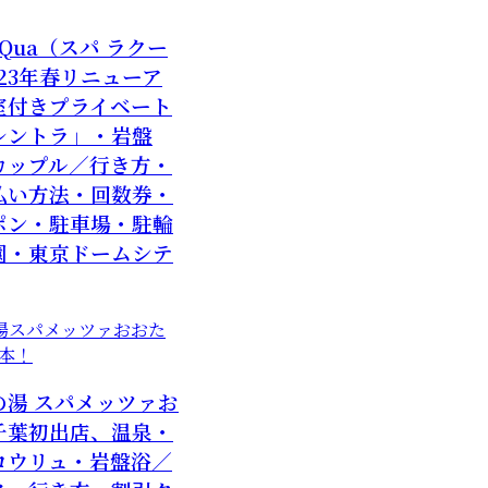
LaQua（スパ ラクー
023年春リニューア
室付きプライベート
レントラ」・岩盤
カップル／行き方・
払い方法・回数券・
ポン・駐車場・駐輪
園・東京ドームシテ
の湯 スパメッツァお
千葉初出店、温泉・
ロウリュ・岩盤浴／