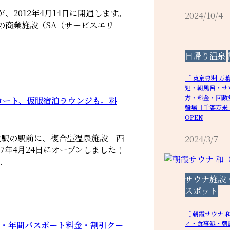
、2012年4月14日に開通します。
2024/10/4
所の商業施設（SA（サービスエリ
日帰り温泉
［ 東京豊洲 万
処・朝風呂・サ
方・料金・回数
コート、仮眠宿泊ラウンジも。料
輪場［千客万来・
OPEN
父駅の駅前に、複合型温泉施設「西
2024/3/7
7年4月24日にオープンしました！
.
サウナ施設
スポット
［ 朝霞サウナ 
ィ・食事処・朝
法・年間パスポート料金・割引クー