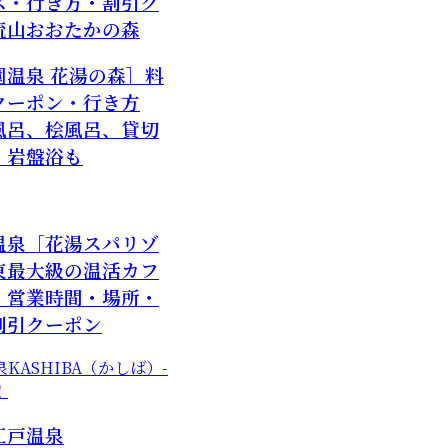
ス・行き方・割引ク
流山おおたかの森
園温泉 花湯の森］料
クーポン・行き方
風呂、桧風呂、貸切
、岩盤浴も
温泉［花湯スパリゾ
東最大級の温活カフ
・営業時間・場所・
割引クーポン
江戸温泉