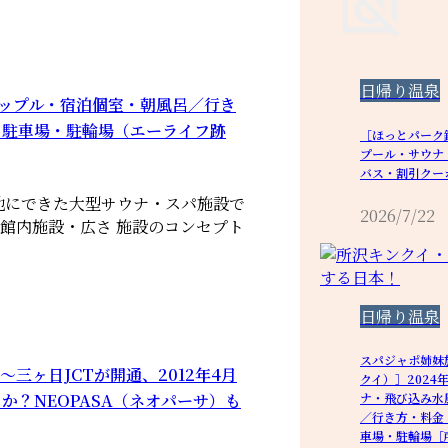
日帰り温泉
カップル・宿泊個室・朝風呂／行き
・駐車場・駐輪場（エーライフ跡
［ほっとパーク
プール・サウナ
バス・割引クー
地にできた大型サウナ・スパ施設で
2026/7/22
。 館内施設・広さ 施設のコンセプト
日帰り温泉
スパジャポ姉妹
三ヶ日JCTが開通、2012年4月
クイ）］2024
か？NEOPASA（ネオパーサ）も
ナ・飛び込み水
／行き方・料金
車場・駐輪場［