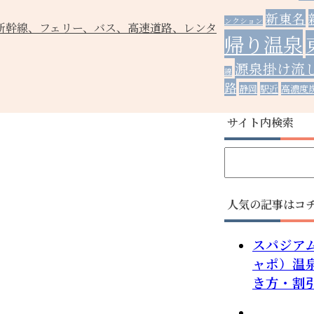
新東名
ンクション
新幹線、フェリー、バス、高速道路、レンタ
帰り温泉
源泉掛け流
線
路
静岡
駅近
高濃度
サイト内検索
人気の記事はコ
スパジア
ャポ）温
き方・割