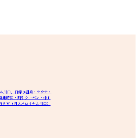
ヤル川口」日帰り温泉・サウナ・
営業時間・割引クーポン・株主
行き方（旧スパロイヤル川口）