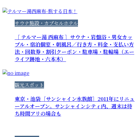
サウナ施設・カプセルホテル
［ テルマー湯 西麻布 ］サウナ・岩盤浴・男女カッ
プル・宿泊個室・朝風呂／行き方・料金・支払い方
法・回数券・割引クーポン・駐車場・駐輪場（エー
ライフ跡地・六本木）
観光スポット
東京・池袋［サンシャイン水族館］2011年にリニュ
ーアルオープン。サンシャインシティ内、週末は待
ち時間アリの場合も