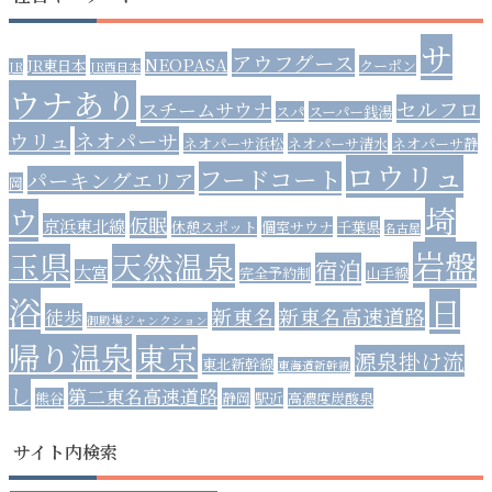
サ
アウフグース
NEOPASA
JR東日本
クーポン
JR
JR西日本
ウナあり
セルフロ
スチームサウナ
スパ
スーパー銭湯
ウリュ
ネオパーサ
ネオパーサ浜松
ネオパーサ清水
ネオパーサ静
ロウリュ
フードコート
パーキングエリア
岡
埼
ウ
仮眠
京浜東北線
休憩スポット
個室サウナ
千葉県
名古屋
岩盤
玉県
天然温泉
宿泊
大宮
完全予約制
山手線
浴
日
新東名
新東名高速道路
徒歩
御殿場ジャンクション
帰り温泉
東京
源泉掛け流
東北新幹線
東海道新幹線
し
第二東名高速道路
熊谷
静岡
駅近
高濃度炭酸泉
サイト内検索