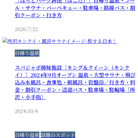
［ほっとパーク鉾田（ほこた）］日帰り温泉・プー
ル・サウナ・バーベキュー・駐車場・路線バス・割
引クーポン・行き方
2026/7/22
日帰り温泉
スパジャポ姉妹施設［キング＆クイーン（キンク
イ）］2024年9月オープン 温泉・大型サウナ・飛び
込み水風呂・食事処・朝風呂・岩盤浴／行き方・料
金・割引クーポン・送迎バス・駐車場・駐輪場［所
沢・小手指］
2024/10/4
日帰り温泉
話題のスポット