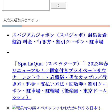
人気の記事はコチラ
スパジアムジャポン（スパジャポ）温泉＆岩
盤浴 料金・行き方・割引クーポン・駐車場
［ Spa LaQua（スパ ラクーア） ］2023年春
リニューアル！／個室付きプライベートサウ
ナ「レントラ」・岩盤浴・男女カップル／行
き方・料金・支払い方法・回数券・割引クー
ポン・駐車場・駐輪場（後楽園・東京ドーム
シティ）