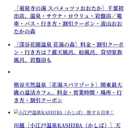
［竜泉寺の湯 スパメッツァおおたか］千葉初
出店、温泉・サウナ・ロウリュ・岩盤浴／電
車・バス・行き方・割引クーポン・流山おお
たかの森
［深谷花園温泉 花湯の森］料金・割引クーポ
ン・行き方は？露天風呂、桧風呂、貸切家族
風呂、岩盤浴も
熊谷天然温泉［花湯スパリゾート］関東最大
級の温活カフェ。料金・営業時間・場所・行
き方・割引クーポン
川越［小江戸温泉KASHIBA（かしば）］天