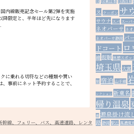
JR東日本
JR
JR西日本
サ
国内線販売記念セール第2弾を実施
ス
クーポン
5日以降限定と、半年ほど先になります
サウナ
スパ
スーパ
.
ネオパーサ
ネオ
パ
ネオパーサ静岡
ロ
ドコート
仮眠
線
休憩スポッ
埼玉県
大宮
おトクに乗れる切符などの種類や買い
宿泊
制
山手線
線は、事前にネット予約することで、
新東名
ンクション
帰り温泉
源泉掛け流
線
路
新幹線、フェリー、バス、高速道路、レンタ
静岡
駅近
高濃度