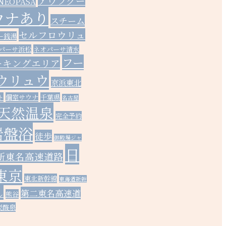
アウフグー
NEOPASA
ウナあり
スチーム
セルフロウリュ
ー銭湯
パーサ浜松
ネオパーサ清水
フー
ーキングエリア
ウリュウ
京浜東北
ト
個室サウナ
千葉県
名古屋
天然温泉
完全予約
岩盤浴
徒歩
御殿場ジャ
日
新東名高速道路
東京
東北新幹線
東海道新幹
し
第二東名高速道
熊谷
炭酸泉