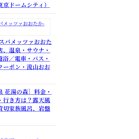
東京ドームシティ）
 スパメッツァおおた
店、温泉・サウナ・
盤浴／電車・バス・
クーポン・流山おお
泉 花湯の森］料金・
・行き方は？露天風
貸切家族風呂、岩盤