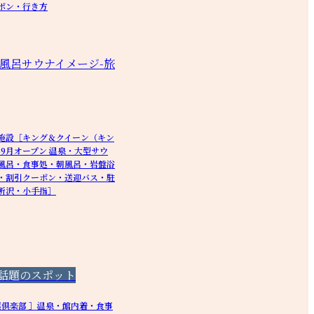
ポン・行き方
施設［キング＆クイーン（キン
年9月オープン 温泉・大型サウ
風呂・食事処・朝風呂・岩盤浴
・割引クーポン・送迎バス・駐
所沢・小手指］
話題のスポット
葉倶楽部 ］温泉・館内着・食事