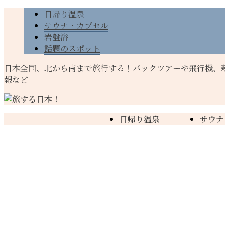
日帰り温泉
サウナ・カプセル
岩盤浴
話題のスポット
日本全国、北から南まで旅行する！パックツアーや飛行機、
報など
日帰り温泉
サウナ