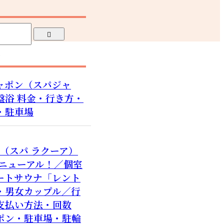
ラ
ャポン（スパジャ
盤浴 料金・行き方・
・駐車場
Qua（スパ ラクーア）
リニューアル！／個室
ートサウナ「レント
・男女カップル／行
支払い方法・回数
ポン・駐車場・駐輪