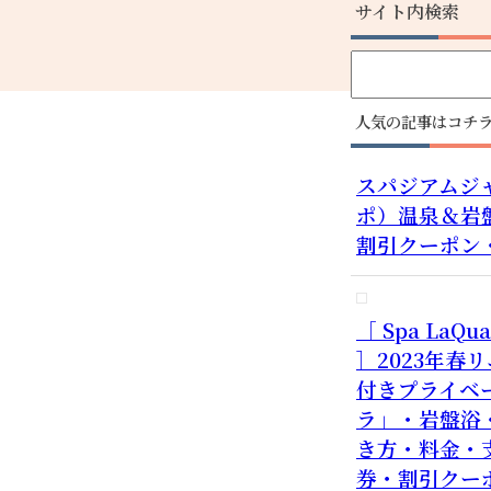
サイト内検索
人気の記事はコチ
スパジアムジ
ポ）温泉＆岩
割引クーポン
［ Spa La
］2023年春
付きプライベ
ラ」・岩盤浴
き方・料金・
券・割引クー