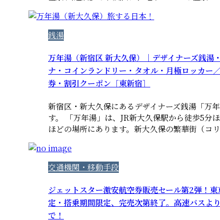
銭湯
万年湯（新宿区 新大久保）｜デザイナーズ銭湯
ナ・コインランドリー・タオル・月極ロッカー
券・割引クーポン［東新宿］
新宿区・新大久保にあるデザイナーズ銭湯「万
す。 「万年湯」は、JR新大久保駅から徒歩5分
ほどの場所にあります。新大久保の繁華街（コリアン
交通機関・移動手段
ジェットスター激安航空券販売セール第2弾！東京
定・搭乗期間限定、完売次第終了。高速バスよ
で！