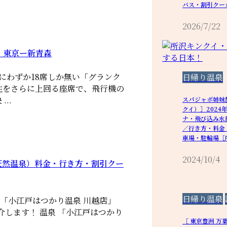
バス・割引クー
2026/7/22
。東京ー新青森
にわずか18席しか無い「グランク
日帰り温泉
性をさらに上回る座席で、飛行機の
..
スパジャポ姉妹
クイ）］2024
ナ・飛び込み水
／行き方・料金
車場・駐輪場［
2024/10/4
天然温泉）料金・行き方・割引クー
日帰り温泉
「小江戸はつかり温泉 川越店」
介します！ 温泉 「小江戸はつかり
［ 東京豊洲 万