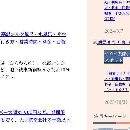
処・朝風呂・サ
方・料金・回数
輪場［千客万来・
OPEN
2024/3/7
・高温シルク風呂・水風呂・サウ
／行き方・営業時間・料金・回数
サウナ施設
スポット
年湯（まんねんゆ）」を紹介しま
ほど、地下鉄東新宿駅から徒歩10分
［ 朝霞サウナ 
 ...
ィ・食事処・朝
料金・回数券・
［バイト求人］
2023/10/31
－大阪が1900円など。期間限
注目キーワード
りも安く、大手航空会社の半額以下