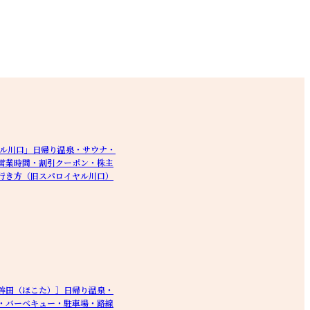
ヤル川口」日帰り温泉・サウナ・
営業時間・割引クーポン・株主
行き方（旧スパロイヤル川口）
鉾田（ほこた）］日帰り温泉・
・バーベキュー・駐車場・路線