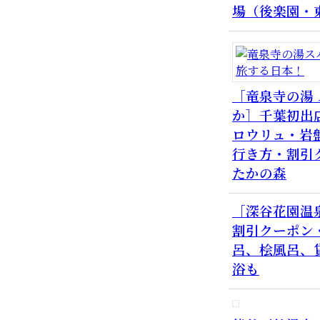
場（後楽園・
［竜泉寺の湯
か］千葉初出
ロウリュ・岩
行き方・割引
たかの森
［深谷花園温
割引クーポン
呂、桧風呂、
浴も