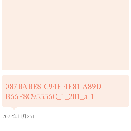
087BABE8-C94F-4F81-A89D-
B66F8C95556C_1_201_a-1
2022年11月25日