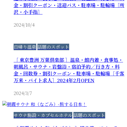
金・割引クーポン・送迎バス・駐車場・駐輪場［所
沢・小手指］
2024/10/4
日帰り温泉
話題のスポット
［ 東京豊洲 万葉倶楽部 ］温泉・館内着・食事処・
朝風呂・サウナ・岩盤浴・宿泊予約／行き方・料
金・回数券・割引クーポン・駐車場・駐輪場［千客
万来・バイト求人］2024年2月OPEN
2024/3/7
サウナ施設・カプセルホテル
話題のスポット