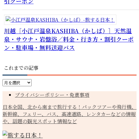
引クーポン
川越［小江戸温泉KASHIBA（かしば）］天然温
泉・サウナ・岩盤浴／料金・行き方・割引クーポ
ン・駐車場・無料送迎バス
これまでの記事
こ
れ
プライバシーポリシー・免責事項
ま
で
日本全国、北から南まで旅行する！パックツアーや飛行機、
の
新幹線、フェリー、バス、高速道路、レンタカーなどの情報
記
や、話題の観光スポット情報など
事