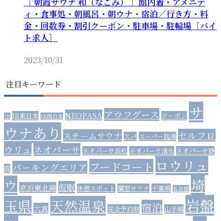
［ 朝霞サウナ 和（なごみ） ］館内着・アメニテ
ィ・食事処・朝風呂・朝ウナ・宿泊／行き方・料
金・回数券・割引クーポン・駐車場・駐輪場［バイ
ト求人］
2023/10/31
注目キーワード
サ
アウフグース
NEOPASA
JR東日本
クーポン
JR
JR西日本
ウナあり
セルフロ
スチームサウナ
スパ
スーパー銭湯
ウリュ
ネオパーサ
ネオパーサ浜松
ネオパーサ清水
ネオパーサ静
ロウリュ
フードコート
パーキングエリア
岡
埼
ウ
仮眠
京浜東北線
休憩スポット
個室サウナ
千葉県
名古屋
岩盤
玉県
天然温泉
宿泊
大宮
完全予約制
山手線