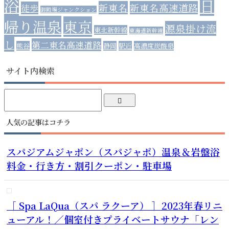
浴
日
新東名
新東名高速道路
徒歩
御殿場ジャンクション
帰り温泉
東京
源泉掛け流
東北新幹線
東海道新幹線
し
第二東名高速道路
熊谷
静岡
駅近
高濃度炭酸泉
サイト内検索
人気の記事はコチラ
スパジアムジャポン（スパジャポ）温泉＆岩盤浴
料金・行き方・割引クーポン・駐車場
［ Spa LaQua（スパ ラクーア） ］2023年春リニ
ューアル！／個室付きプライベートサウナ「レン